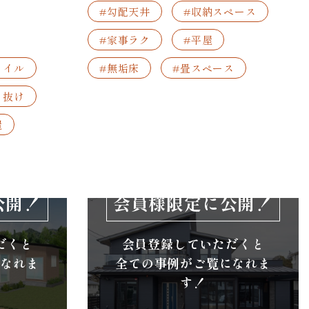
#勾配天井
#収納スペース
#家事ラク
#平屋
タイル
#無垢床
#畳スペース
き抜け
屋
公開！
会員様限定に公開！
だくと
会員登録していただくと
になれま
全ての事例がご覧になれま
す！