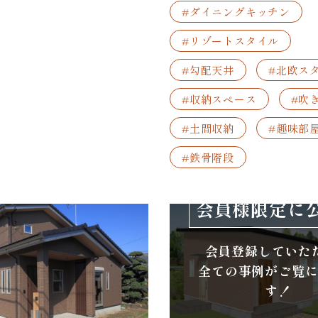
#ダイニングキッチン
#リゾートスタイル
#勾配天井
#北欧ス
#収納スペース
#吹
#土間収納
#趣味部
#鉄骨階段
会員様限定に
会員登録していた
全ての事例がご覧
す！