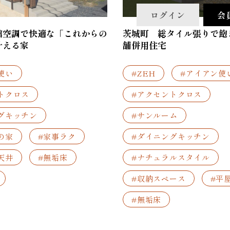
ログイン
会
館空調で快適な「これからの
茨城町 総タイル張りで飽
叶える家
舗併用住宅
使い
#ZEH
#アイアン使
トクロス
#アクセントクロス
グキッチン
#サンルーム
の家
#家事ラク
#ダイニングキッチン
天井
#無垢床
#ナチュラルスタイル
#収納スペース
#平
#無垢床