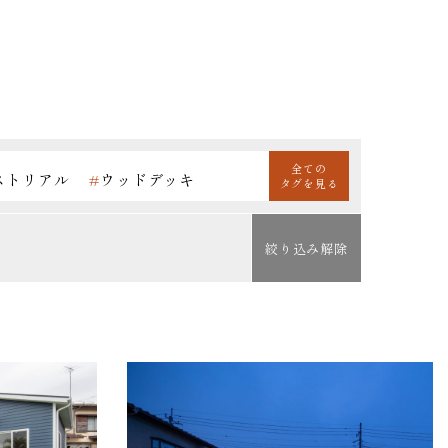
全ての
ストリアル
#
ウッドデッキ
タグを見る
#
スキップフロア
#
タイル
#
ロフト
#
全館空調の家
絞り込み解除
事ラク
#
平屋
#
折り上げ天井