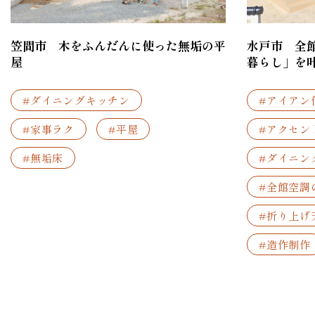
笠間市 木をふんだんに使った無垢の平
水戸市 全
屋
暮らし」を
#ダイニングキッチン
#アイアン
#家事ラク
#平屋
#アクセン
#無垢床
#ダイニン
#全館空調
#折り上げ
#造作制作