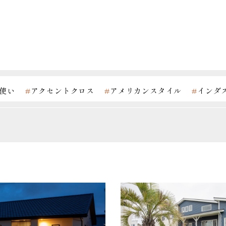
使い
#
アクセントクロス
#
アメリカンスタイル
#
インダ
#
コンクリート調
#
サンルーム
#
シンプルモダンスタイル
#
ナチュラルスタイル
#
バリアフリー
#
リゾートスタイル
#
吹き抜け
#
和モダン
#
土間収納
#
外観デザイン
#
家
屋
#
造作制作
#
造作洗面
#
鉄骨階段
#
間接照明