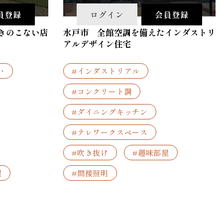
員登録
ログイン
会員登録
きのこない店
水戸市 全館空調を備えたインダストリ
アルデザイン住宅
い
#インダストリアル
#コンクリート調
#ダイニングキッチン
#テレワークスペース
#吹き抜け
#趣味部屋
屋
#間接照明