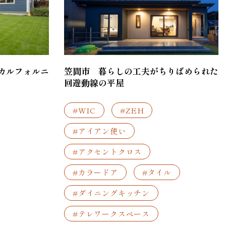
カルフォルニ
笠間市 暮らしの工夫がちりばめられた
回遊動線の平屋
#WIC
#ZEH
#アイアン使い
#アクセントクロス
#カラードア
#タイル
#ダイニングキッチン
#テレワークスペース