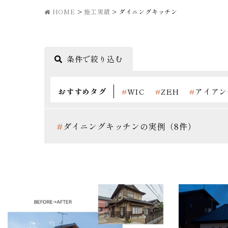
HOME
>
施工実績
>
ダイニングキッチン
条件で絞り込む
おすすめタグ
#
WIC
#
ZEH
#
アイアン
#
カラードア
#
ガレージ
#
キッズスペース
#
ダイニングキッチン
#
テレワークスペース
#
ダイニングキッチンの実例（8件）
#
勾配天井
#
北欧スタイル
#
収納スペース
#
無垢床
#
畳スペース
#
総二階
#
趣味部