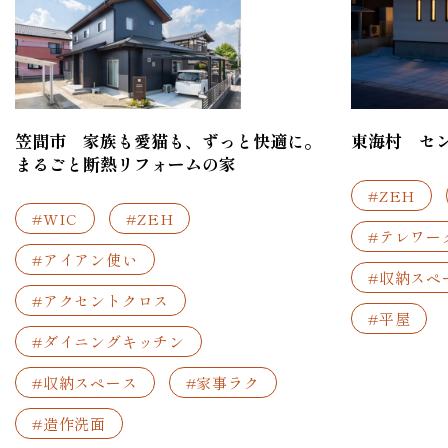
笠間市 家族も愛猫も、ずっと快適に。
東海村 セ
まるごと断熱リフォームの家
#ZEH
#WIC
#ZEH
#テレワー
#アイアン使い
#収納スペ
#アクセントクロス
#平屋
#ダイニングキッチン
#収納スペース
#家事ラク
#造作洗面