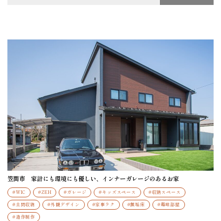
#
ウッドデッキ
#
カラードア
#
ガレージ
#
キッズスペース
#
コンクリート調
#
サンルーム
#
シンプルモダンスタイル
#
スキップフロア
#
タイル
#
ダイニングキッチン
#
テレワークスペース
#
ナチュラルスタイル
#
バリアフリー
#
リゾートスタイル
#
ロフト
#
全館空調の家
#
勾配天井
#
北欧スタイル
#
収納スペース
#
吹き抜け
#
和モダン
#
土間収納
#
外観デザイン
#
家事ラク
#
平屋
#
折り上げ天井
#
無垢床
#
畳スペース
笠間市 家計にも環境にも優しい、インナーガレージのあるお家
#
総二階
#
趣味部屋
#
造作制作
#
造作洗面
#WIC
#ZEH
#ガレージ
#キッズスペース
#収納スペース
#
鉄骨階段
#
間接照明
#土間収納
#外観デザイン
#家事ラク
#無垢床
#趣味部屋
#造作制作