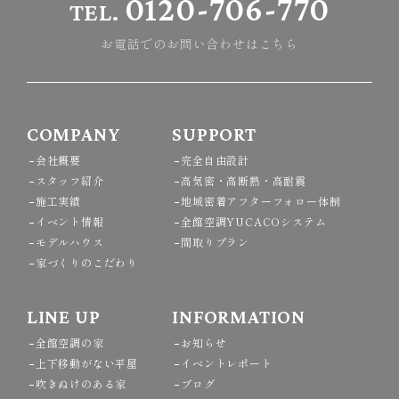
0120-706-770
TEL.
お電話でのお問い合わせはこちら
COMPANY
SUPPORT
会社概要
完全自由設計
スタッフ紹介
高気密・高断熱・高耐震
施工実績
地域密着アフターフォロー体制
イベント情報
全館空調YUCACOシステム
モデルハウス
間取りプラン
家づくりのこだわり
LINE UP
INFORMATION
全館空調の家
お知らせ
上下移動がない平屋
イベントレポート
吹きぬけのある家
ブログ