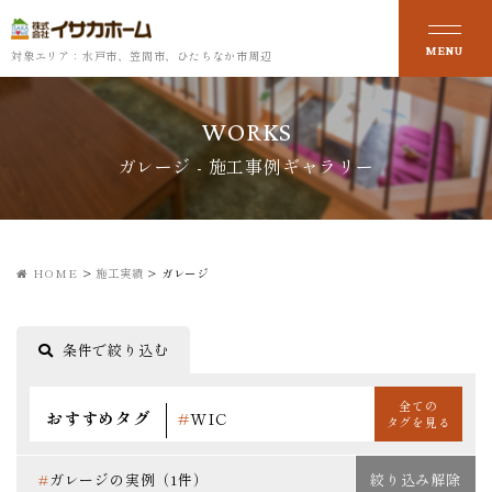
対象エリア：水戸市、笠間市、ひたちなか市周辺
WORKS
ガレージ - 施工事例ギャラリー
HOME
>
施工実績
>
ガレージ
条件で絞り込む
全ての
おすすめタグ
#
WIC
タグを見る
#
ZEH
#
アイアン使い
#
アクセントクロス
#
ガレージの実例（1件）
絞り込み解除
#
アメリカンスタイル
#
インダストリアル