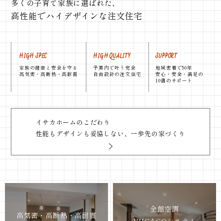
多くの子育て家族に選ばれた、
高性能
で
ハイデザイン
な
注文住宅
HIGH SPEC
HIGH QUALITY
SUPPORT
家族の健康と安全を守る
予算内で叶う完全
地域密着で50年
高気密・高断熱・高耐震
自由設計の注文住宅
安心・安全・満足の
10個のサポート
イサカホームのこだわり
性能もデザインも妥協しない、一歩先の家づくり
全館空調
高気密・高断熱・高耐震