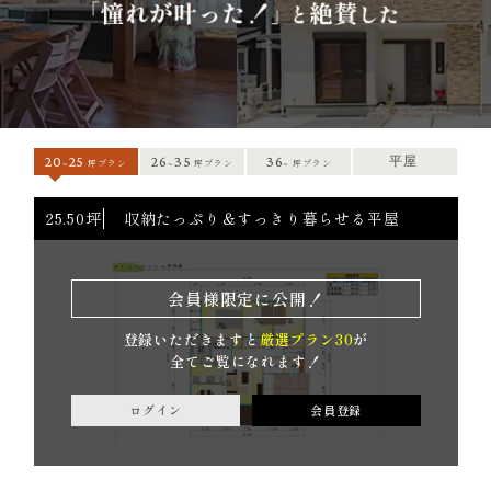
20
25
26
35
36
平屋
坪プラン
坪プラン
坪プラン
~
~
~
25.62坪
玄関ホールで家族が繋がる二階建て
24
坪
会員様限定に公開！
登録いただきますと
厳選プラン30
が
全てご覧になれます！
ログイン
会員登録