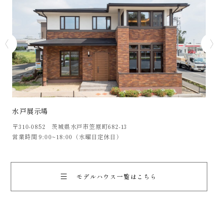
【水戸】IKI平屋モデルハウス
水
〒水戸市笠原町1538-28
〒3
営業時間 9:00~18:00（水曜日定休日）
営業
モデルハウス一覧はこちら