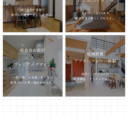
YUCACOシステム
国内屈指の性能で
エアコン1台で1年中
新次元の健康・安心・快適を。
健康快適な暮らしを叶える。
完全自由設計
地域密着
×
アフターフォロー体制
プレミアムデザイン
国内トップレベルの
一邸一邸、お客様と寄り添い
充実保証・アフターサポート。
世界に1つの夢と憧れを叶える。