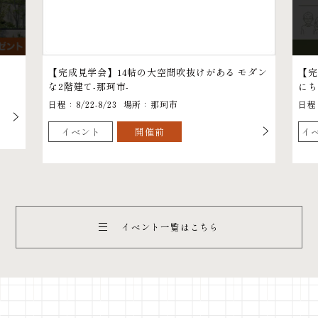
【完成見学会】14帖の大空間吹抜けがある モダン
【完
な2階建て-那珂市-
にち
日程：8/22-8/23
場所：那珂市
日程：
イベント
開催前
イ
イベント一覧はこちら