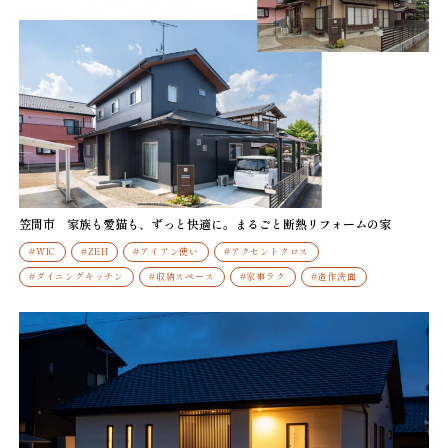
笠間市 家族も愛猫も、ずっと快適に。まるごと断熱リフォームの家
#WIC
#ZEH
#アイアン使い
#アクセントクロス
#ダイニングキッチン
#収納スペース
#家事ラク
#造作洗面