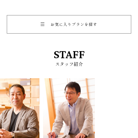
家
の
35坪
51.75
37.5坪
2階ホールにフリースペースがある家
収納たっぷりでスッキリ暮らせる平屋
3
48
3
独立しながら支え合う二世帯住宅
お気に入りプランを探す
坪
会員様限定に公開！
会員様限定に公開！
会員様限定に公開！
STAFF
登録いただきますと
登録いただきますと
厳選プラン30
厳選プラン30
が
が
登録いただきますと
厳選プラン30
が
全てご覧になれます！
全てご覧になれます！
スタッフ紹介
全てご覧になれます！
ログイン
ログイン
会員登録
会員登録
ログイン
会員登録