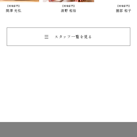
【
新築部門
】
【
新築部門
】
【
新築部門
】
清野 和裕
園部 和子
柴田 昌美
スタッフ一覧を見る