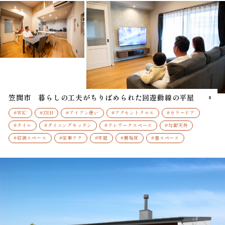
笠間市 暮らしの工夫がちりばめられた回遊動線の平屋
#WIC
#ZEH
#アイアン使い
#アクセントクロス
#カラードア
#タイル
#ダイニングキッチン
#テレワークスペース
#勾配天井
#収納スペース
#家事ラク
#平屋
#無垢床
#畳スペース