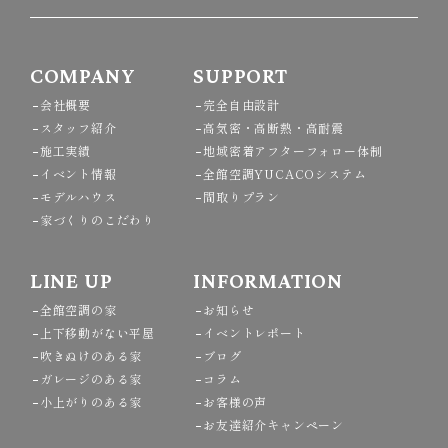
COMPANY
SUPPORT
会社概要
完全自由設計
スタッフ紹介
高気密・高断熱・高耐震
施工実績
地域密着アフターフォロー体制
イベント情報
全館空調YUCACOシステム
モデルハウス
間取りプラン
家づくりのこだわり
LINE UP
INFORMATION
全館空調の家
お知らせ
上下移動がない平屋
イベントレポート
吹きぬけのある家
ブログ
ガレージのある家
コラム
小上がりのある家
お客様の声
お友達紹介キャンペーン