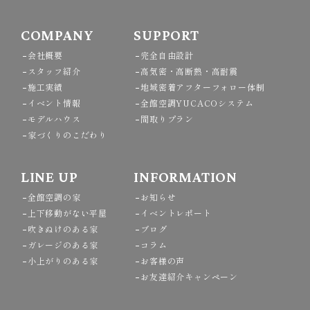
COMPANY
SUPPORT
会社概要
完全自由設計
スタッフ紹介
高気密・高断熱・高耐震
施工実績
地域密着アフターフォロー体制
イベント情報
全館空調YUCACOシステム
モデルハウス
間取りプラン
家づくりのこだわり
LINE UP
INFORMATION
全館空調の家
お知らせ
上下移動がない平屋
イベントレポート
吹きぬけのある家
ブログ
ガレージのある家
コラム
小上がりのある家
お客様の声
お友達紹介キャンペーン