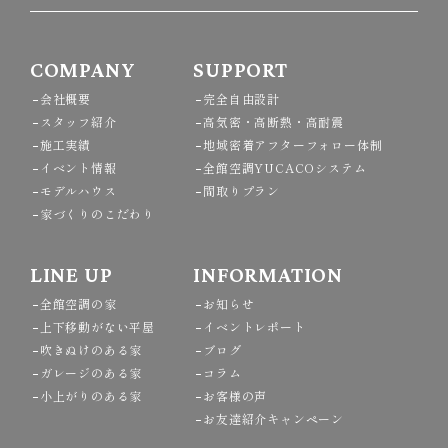
COMPANY
SUPPORT
会社概要
完全自由設計
スタッフ紹介
高気密・高断熱・高耐震
施工実績
地域密着アフターフォロー体制
イベント情報
全館空調YUCACOシステム
モデルハウス
間取りプラン
家づくりのこだわり
LINE UP
INFORMATION
全館空調の家
お知らせ
上下移動がない平屋
イベントレポート
吹きぬけのある家
ブログ
ガレージのある家
コラム
小上がりのある家
お客様の声
お友達紹介キャンペーン