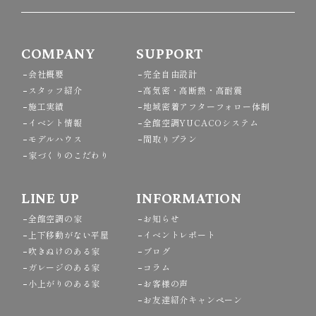
COMPANY
SUPPORT
会社概要
完全自由設計
スタッフ紹介
高気密・高断熱・高耐震
施工実績
地域密着アフターフォロー体制
イベント情報
全館空調YUCACOシステム
モデルハウス
間取りプラン
家づくりのこだわり
LINE UP
INFORMATION
全館空調の家
お知らせ
上下移動がない平屋
イベントレポート
吹きぬけのある家
ブログ
ガレージのある家
コラム
小上がりのある家
お客様の声
お友達紹介キャンペーン