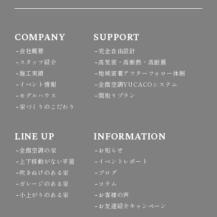
COMPANY
SUPPORT
会社概要
完全自由設計
スタッフ紹介
高気密・高断熱・高耐震
施工実績
地域密着アフターフォロー体制
イベント情報
全館空調YUCACOシステム
モデルハウス
間取りプラン
家づくりのこだわり
LINE UP
INFORMATION
全館空調の家
お知らせ
上下移動がない平屋
イベントレポート
吹きぬけのある家
ブログ
ガレージのある家
コラム
小上がりのある家
お客様の声
お友達紹介キャンペーン