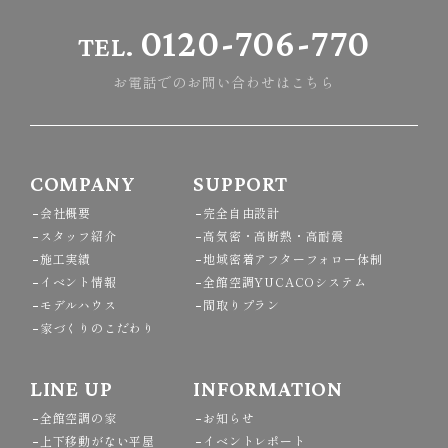
0120-706-770
TEL.
お電話でのお問い合わせはこちら
COMPANY
SUPPORT
会社概要
完全自由設計
スタッフ紹介
高気密・高断熱・高耐震
施工実績
地域密着アフターフォロー体制
イベント情報
全館空調YUCACOシステム
モデルハウス
間取りプラン
家づくりのこだわり
LINE UP
INFORMATION
全館空調の家
お知らせ
上下移動がない平屋
イベントレポート