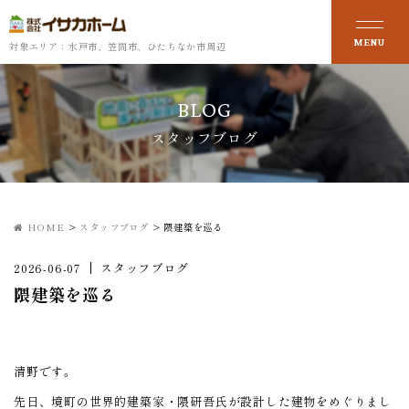
対象エリア：水戸市、笠間市、ひたちなか市周辺
BLOG
スタッフブログ
HOME
>
スタッフブログ
>
隈建築を巡る
2026-06-07
スタッフブログ
隈建築を巡る
清野です。
先日、境町の世界的建築家・隈研吾氏が設計した建物をめぐりまし