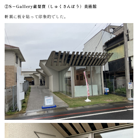
②S－Gallery
粛粲寶（しゅくさんぽう）美術館
軒裏に板を貼って印象的でした。