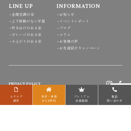
LINE UP
INFORMATION
全館空調の家
お知らせ
上下移動がない平屋
イベントレポート
吹きぬけのある家
ブログ
ガレージのある家
コラム
小上がりのある家
お客様の声
お友達紹介キャンペーン
PRIVACY POLICY
カタログ
見学・来場
プレミアム
電話
請求
WEB予約
会員登録
問い合わせ
Copyright(C) ISAKA HOME CO.,INC All Rights Reserved.