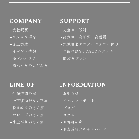
COMPANY
SUPPORT
会社概要
完全自由設計
スタッフ紹介
高気密・高断熱・高耐震
施工実績
地域密着アフターフォロー体制
イベント情報
全館空調YUCACOシステム
モデルハウス
間取りプラン
家づくりのこだわり
LINE UP
INFORMATION
全館空調の家
お知らせ
上下移動がない平屋
イベントレポート
吹きぬけのある家
ブログ
ガレージのある家
コラム
小上がりのある家
お客様の声
お友達紹介キャンペーン