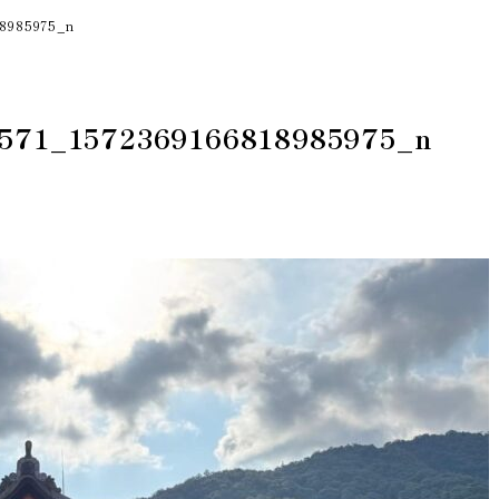
18985975_n
571_1572369166818985975_n