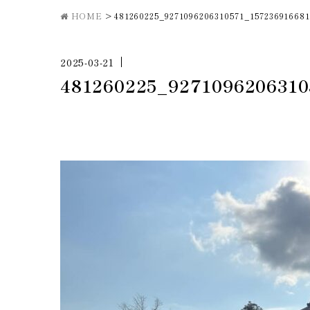
HOME
>
481260225_9271096206310571_15723691668
2025-03-21
481260225_9271096206310