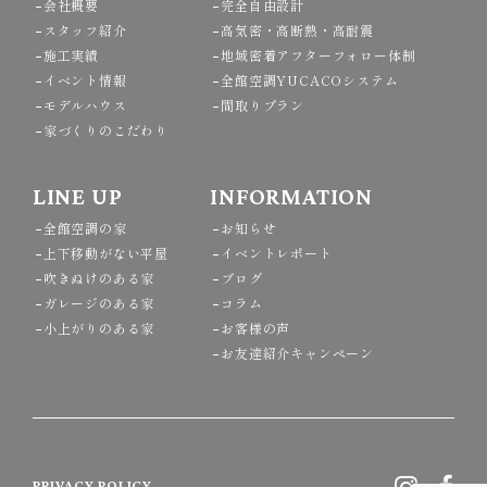
会社概要
完全自由設計
スタッフ紹介
高気密・高断熱・高耐震
施工実績
地域密着アフターフォロー体制
イベント情報
全館空調YUCACOシステム
モデルハウス
間取りプラン
家づくりのこだわり
LINE UP
INFORMATION
全館空調の家
お知らせ
上下移動がない平屋
イベントレポート
吹きぬけのある家
ブログ
ガレージのある家
コラム
小上がりのある家
お客様の声
お友達紹介キャンペーン
PRIVACY POLICY