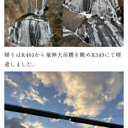
帰りはR461から竜神大吊橋を眺めR349にて帰
途しました。