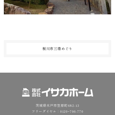
桜川市三塔めぐり
茨城県水戸市笠原町682-13
フリーダイヤル：
0120ｰ706-770