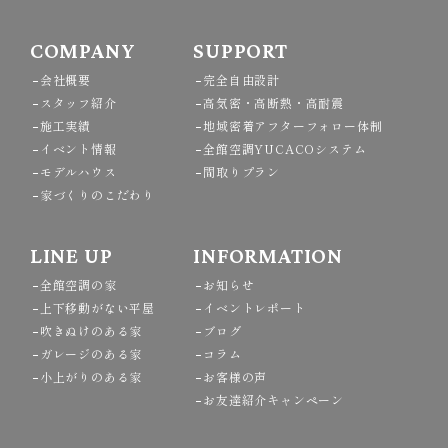
COMPANY
SUPPORT
会社概要
完全自由設計
スタッフ紹介
高気密・高断熱・高耐震
施工実績
地域密着アフターフォロー体制
イベント情報
全館空調YUCACOシステム
モデルハウス
間取りプラン
家づくりのこだわり
LINE UP
INFORMATION
全館空調の家
お知らせ
上下移動がない平屋
イベントレポート
吹きぬけのある家
ブログ
ガレージのある家
コラム
小上がりのある家
お客様の声
お友達紹介キャンペーン