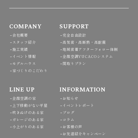
COMPANY
SUPPORT
会社概要
完全自由設計
スタッフ紹介
高気密・高断熱・高耐震
施工実績
地域密着アフターフォロー体制
イベント情報
全館空調YUCACOシステム
モデルハウス
間取りプラン
家づくりのこだわり
LINE UP
INFORMATION
全館空調の家
お知らせ
上下移動がない平屋
イベントレポート
吹きぬけのある家
ブログ
ガレージのある家
コラム
小上がりのある家
お客様の声
お友達紹介キャンペーン