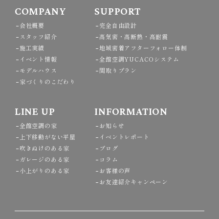
COMPANY
SUPPORT
会社概要
完全自由設計
スタッフ紹介
高気密・高断熱・高耐震
施工実績
地域密着アフターフォロー体制
イベント情報
全館空調YUCACOシステム
モデルハウス
間取りプラン
家づくりのこだわり
LINE UP
INFORMATION
全館空調の家
お知らせ
上下移動がない平屋
イベントレポート
吹きぬけのある家
ブログ
ガレージのある家
コラム
小上がりのある家
お客様の声
お友達紹介キャンペーン