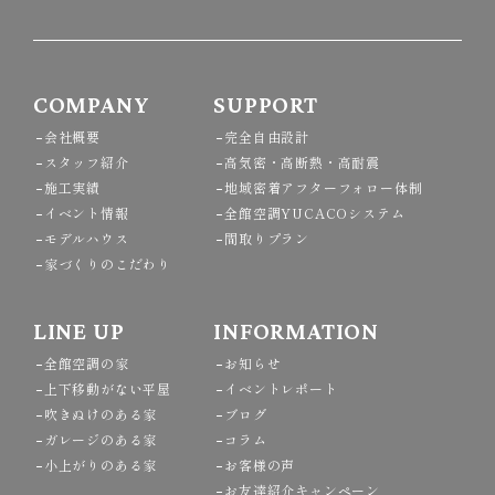
COMPANY
SUPPORT
会社概要
完全自由設計
スタッフ紹介
高気密・高断熱・高耐震
施工実績
地域密着アフターフォロー体制
イベント情報
全館空調YUCACOシステム
モデルハウス
間取りプラン
家づくりのこだわり
LINE UP
INFORMATION
全館空調の家
お知らせ
上下移動がない平屋
イベントレポート
吹きぬけのある家
ブログ
ガレージのある家
コラム
小上がりのある家
お客様の声
お友達紹介キャンペーン