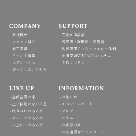
COMPANY
SUPPORT
会社概要
完全自由設計
スタッフ紹介
高気密・高断熱・高耐震
施工実績
地域密着アフターフォロー体制
イベント情報
全館空調YUCACOシステム
モデルハウス
間取りプラン
家づくりのこだわり
LINE UP
INFORMATION
全館空調の家
お知らせ
上下移動がない平屋
イベントレポート
吹きぬけのある家
ブログ
ガレージのある家
コラム
小上がりのある家
お客様の声
お友達紹介キャンペーン