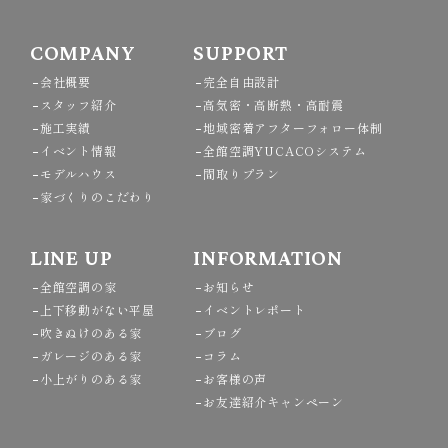
COMPANY
SUPPORT
会社概要
完全自由設計
スタッフ紹介
高気密・高断熱・高耐震
施工実績
地域密着アフターフォロー体制
イベント情報
全館空調YUCACOシステム
モデルハウス
間取りプラン
家づくりのこだわり
LINE UP
INFORMATION
全館空調の家
お知らせ
上下移動がない平屋
イベントレポート
吹きぬけのある家
ブログ
ガレージのある家
コラム
小上がりのある家
お客様の声
お友達紹介キャンペーン