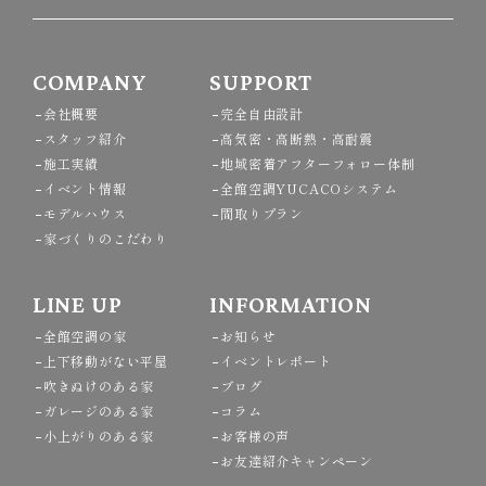
COMPANY
SUPPORT
会社概要
完全自由設計
スタッフ紹介
高気密・高断熱・高耐震
施工実績
地域密着アフターフォロー体制
イベント情報
全館空調YUCACOシステム
モデルハウス
間取りプラン
家づくりのこだわり
LINE UP
INFORMATION
全館空調の家
お知らせ
上下移動がない平屋
イベントレポート
吹きぬけのある家
ブログ
ガレージのある家
コラム
小上がりのある家
お客様の声
お友達紹介キャンペーン