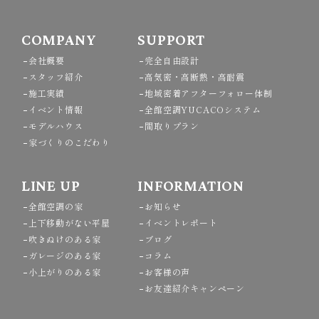
COMPANY
SUPPORT
会社概要
完全自由設計
スタッフ紹介
高気密・高断熱・高耐震
施工実績
地域密着アフターフォロー体制
イベント情報
全館空調YUCACOシステム
モデルハウス
間取りプラン
家づくりのこだわり
LINE UP
INFORMATION
全館空調の家
お知らせ
上下移動がない平屋
イベントレポート
吹きぬけのある家
ブログ
ガレージのある家
コラム
小上がりのある家
お客様の声
お友達紹介キャンペーン