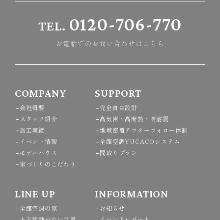
0120-706-770
TEL.
お電話でのお問い合わせはこちら
COMPANY
SUPPORT
会社概要
完全自由設計
スタッフ紹介
高気密・高断熱・高耐震
施工実績
地域密着アフターフォロー体制
イベント情報
全館空調YUCACOシステム
モデルハウス
間取りプラン
家づくりのこだわり
LINE UP
INFORMATION
全館空調の家
お知らせ
上下移動がない平屋
イベントレポート