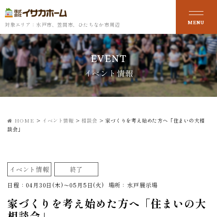
対象エリア：水戸市、笠間市、ひたちなか市周辺
EVENT
イベント情報
HOME
>
イベント情報
>
相談会
>
家づくりを考え始めた方へ「住まいの大相
談会」
イベント情報
終了
日程：04月30日(木)～05月5日(火)
場所：水戸展示場
家づくりを考え始めた方へ「住まいの大
相談会」