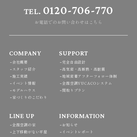
0120-706-770
TEL.
お電話でのお問い合わせはこちら
COMPANY
SUPPORT
会社概要
完全自由設計
スタッフ紹介
高気密・高断熱・高耐震
施工実績
地域密着アフターフォロー体制
イベント情報
全館空調YUCACOシステム
モデルハウス
間取りプラン
家づくりのこだわり
LINE UP
INFORMATION
全館空調の家
お知らせ
上下移動がない平屋
イベントレポート