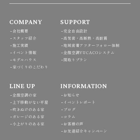
COMPANY
SUPPORT
会社概要
完全自由設計
スタッフ紹介
高気密・高断熱・高耐震
施工実績
地域密着アフターフォロー体制
イベント情報
全館空調YUCACOシステム
モデルハウス
間取りプラン
家づくりのこだわり
LINE UP
INFORMATION
全館空調の家
お知らせ
上下移動がない平屋
イベントレポート
吹きぬけのある家
ブログ
ガレージのある家
コラム
小上がりのある家
お客様の声
お友達紹介キャンペーン