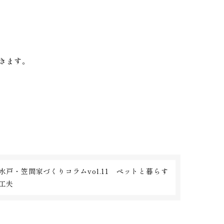
きます。
水戸・笠間家づくりコラムvol.11 ペットと暮らす
工夫