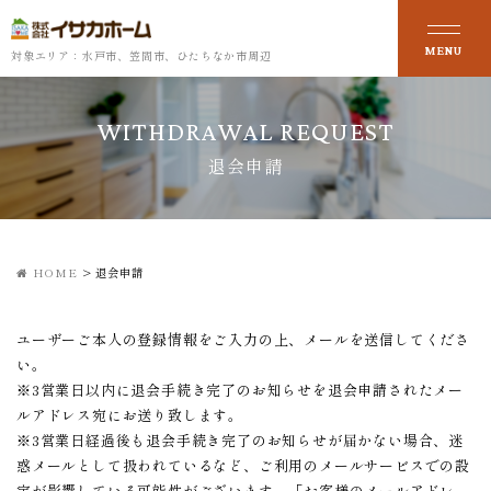
対象エリア：水戸市、笠間市、ひたちなか市周辺
WITHDRAWAL REQUEST
退会申請
HOME
>
退会申請
ユーザーご本人の登録情報をご入力の上、メールを送信してくださ
い。
※3営業日以内に退会手続き完了のお知らせを退会申請されたメー
ルアドレス宛にお送り致します。
※3営業日経過後も退会手続き完了のお知らせが届かない場合、迷
惑メールとして扱われているなど、ご利用のメールサービスでの設
定が影響している可能性がございます。「お客様のメールアドレ