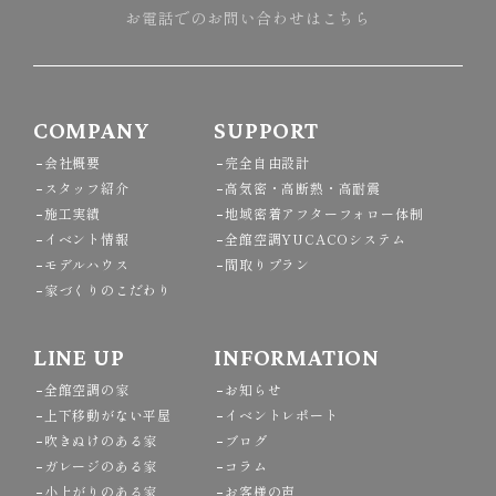
お電話でのお問い合わせはこちら
COMPANY
SUPPORT
会社概要
完全自由設計
スタッフ紹介
高気密・高断熱・高耐震
施工実績
地域密着アフターフォロー体制
イベント情報
全館空調YUCACOシステム
モデルハウス
間取りプラン
家づくりのこだわり
LINE UP
INFORMATION
全館空調の家
お知らせ
上下移動がない平屋
イベントレポート
吹きぬけのある家
ブログ
ガレージのある家
コラム
小上がりのある家
お客様の声